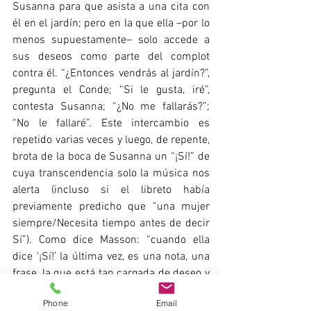
Susanna para que asista a una cita con 
él en el jardín; pero en la que ella –por lo 
menos supuestamente– solo accede a 
sus deseos como parte del complot 
contra él. “¿Entonces vendrás al jardín?”, 
pregunta el Conde; “Si le gusta, iré”, 
contesta Susanna; “¿No me fallarás?”; 
“No le fallaré”. Este intercambio es 
repetido varias veces y luego, de repente, 
brota de la boca de Susanna un “¡Sí!” de 
cuya transcendencia solo la música nos 
alerta (incluso si el libreto había 
previamente predicho que “una mujer 
siempre/Necesita tiempo antes de decir 
Sí”). Como dice Masson: “cuando ella 
dice ‘¡Sí!’ la última vez, es una nota, una 
frase, la que está tan cargada de deseo y 
seducción que Jacques me dijo: ‘Mira, 
Phone
Email
uno lo entiende muy bien, pero no es el 