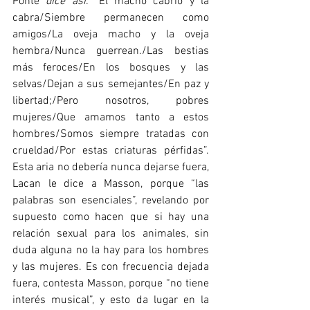
Ponte 
dice así
: “El macho cabrío y la 
cabra/Siembre permanecen como 
amigos/La oveja macho y la oveja 
hembra/Nunca guerrean./Las bestias 
más feroces/En los bosques y las 
selvas/Dejan a sus semejantes/En paz y 
libertad;/Pero nosotros, pobres 
mujeres/Que amamos tanto a estos 
hombres/Somos siempre tratadas con 
crueldad/Por estas criaturas pérfidas”. 
Esta aria no debería nunca dejarse fuera, 
Lacan le dice a Masson, porque “las 
palabras son esenciales”, revelando por 
supuesto como hacen que si hay una 
relación sexual para los animales, sin 
duda alguna no la hay para los hombres 
y las mujeres. Es con frecuencia dejada 
fuera, contesta Masson, porque “no tiene 
interés musical”, y esto da lugar en la 