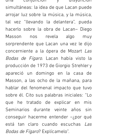
una conjunción y disyunción 
simultáneas: la idea de que Lacan puede 
arrojar luz sobre la música, y la música, 
tal vez “llevando la delantera”, pueda 
hacerlo sobre la obra de Lacan– Diego 
Masson nos revela algo muy 
sorprendente que Lacan una vez le dijo 
concerniente a la ópera de Mozart 
Las 
Bodas de Fígaro
. Lacan había visto la 
producción de 1973 de Giorgio Strehler
y 
apareció un domingo en la casa de 
Masson, a las ocho de la mañana, para 
hablar del fenomenal impacto que tuvo 
sobre él. Cito sus palabras iniciales: “Lo 
que he tratado de explicar en mis 
Seminarios durante veinte años sin 
conseguir hacerme entender –¿por qué 
está tan claro cuando escuchas 
Las 
Bodas de Fígaro
? Explícamelo”. 