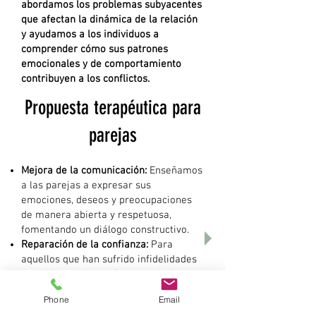
abordamos los problemas subyacentes
que afectan la dinámica de la relación
y ayudamos a los individuos a
comprender cómo sus patrones
emocionales y de comportamiento
contribuyen a los conflictos.
Propuesta terapéutica para
parejas
Mejora de la comunicación:
Enseñamos
a las parejas a expresar sus
emociones, deseos y preocupaciones
de manera abierta y respetuosa,
fomentando un diálogo constructivo.
Reparación de la confianza:
Para
aquellos que han sufrido infidelidades
o problemas de confianza, trabajamos
en reconstruir el respeto mutuo y
Phone
Email
fortalecer la relación mediante la