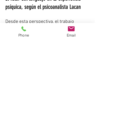
psíquica, según el psicoanalista Lacan
Desde esta perspectiva, el trabajo 
analítico puede entenderse como un 
Phone
Email
espacio donde aquello que aparece 
como mudo, confuso o excesivamente 
intenso puede empezar a encontrar 
palabras.
No se trata de “explicar” lo que ocurre 
de forma rápida o cerrada, sino de 
construir un marco donde la experiencia 
pueda ser escuchada, elaborada y 
transformada.
En muchos casos, lo que al inicio 
aparece como una vivencia sin forma 
clara —un malestar persistente, una 
sensación de bloqueo, una repetición 
difícil de entender— puede ir 